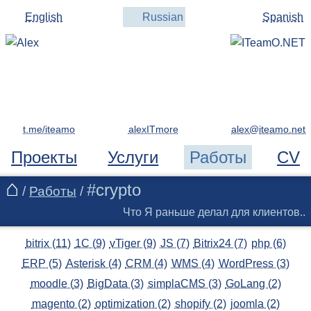
English
Russian
Spanish
t.me/iteamo
alexITmore
Проекты
Услуги
Работы
CV
#crypto
/
Работы
/
Что Я раньше делал для клиентов..
bitrix (11)
1C (9)
vTiger (9)
JS (7)
Bitrix24 (7)
php (6)
ERP (5)
Asterisk (4)
CRM (4)
WMS (4)
WordPress (3)
moodle (3)
BigData (3)
simplaCMS (3)
GoLang (2)
magento (2)
optimization (2)
shopify (2)
joomla (2)