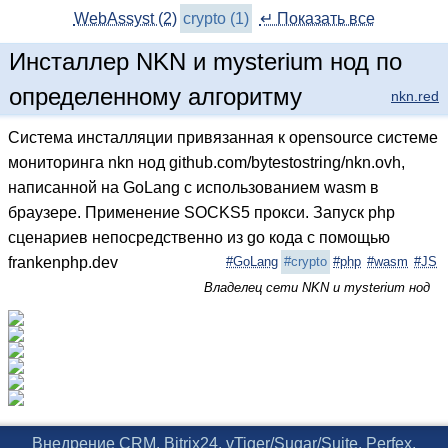
WebAssyst (2)
crypto (1)
↵ Показать все
Инсталлер NKN и mysterium нод по
определенному алгоритму
nkn.red
Система инсталляции привязанная к opensource системе
мониторинга nkn нод github.com/bytestostring/nkn.ovh,
написанной на GoLang с использованием wasm в
браузере. Применение SOCKS5 прокси. Запуск php
сценариев непосредственно из go кода с помощью
frankenphp.dev
#GoLang
#crypto
#php
#wasm
#JS
Владелец сети NKN и mysterium нод
Внедрение CRM. Bitrix24, vTiger/Sugar/Suite, Perfex,