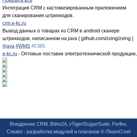
Показать все
Интеграция CRM с кастомизированным приложением
для сканирования штрихкодов.
crm.e-kc.ru
Вывод данных о товарах из CRM в android сканере
штрихкодов, написанном на java ( github.com/zxing/zxing )
#java
#WMS
#CMS
e-kc.ru
- Оптовые поставки электротехнической продукции,
Внедрение CRM. Bitrix24, vTiger/Sugar/Suite, Perfex,
Creatio - разработка модулей и плагинов © iTeamO.net