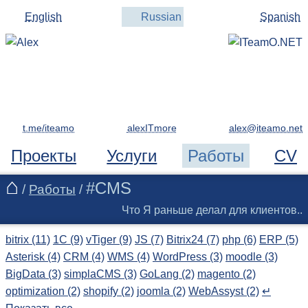
English
Russian
Spanish
t.me/iteamo
alexITmore
Проекты
Услуги
Работы
CV
#CMS
/
Работы
/
Что Я раньше делал для клиентов..
bitrix (11)
1C (9)
vTiger (9)
JS (7)
Bitrix24 (7)
php (6)
ERP (5)
Asterisk (4)
CRM (4)
WMS (4)
WordPress (3)
moodle (3)
BigData (3)
simplaCMS (3)
GoLang (2)
magento (2)
optimization (2)
shopify (2)
joomla (2)
WebAssyst (2)
↵