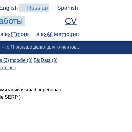
English
Russian
Spanish
аботы
CV
alexITmore
Что Я раньше делал для клиентов..
 (3)
moodle (3)
BigData (3)
ать все
мизаций и smart перебора с
le SERP )