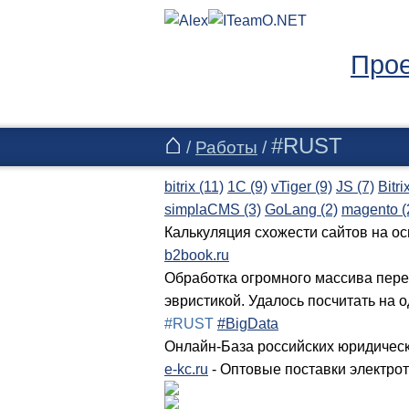
Про
#RUST
/
Работы
/
bitrix (11)
1C (9)
vTiger (9)
JS (7)
Bitri
simplaCMS (3)
GoLang (2)
magento (
Калькуляция схожести сайтов на о
b2book.ru
Обработка огромного массива пере
эвристикой. Удалось посчитать на о
#RUST
#BigData
Онлайн-База российских юридическ
e-kc.ru
- Оптовые поставки электрот