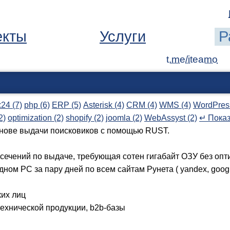
екты
Услуги
Р
t.me/iteamo
x24 (7)
php (6)
ERP (5)
Asterisk (4)
CRM (4)
WMS (4)
WordPress
2)
optimization (2)
shopify (2)
joomla (2)
WebAssyst (2)
↵ Показ
снове выдачи поисковиков с помощью RUST.
сечений по выдаче, требующая сотен гигабайт ОЗУ без опти
дном PC за пару дней по всем сайтам Рунета ( yandex, goog
их лиц
ехнической продукции, b2b-базы