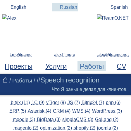
English
Russian
Spanish
t.me/iteamo
alexITmore
Проекты
Услуги
Работы
CV
#Speech recognition
/
Работы
/
Что Я раньше делал для клиентов..
bitrix (11)
1C (9)
vTiger (9)
JS (7)
Bitrix24 (7)
php (6)
ERP (5)
Asterisk (4)
CRM (4)
WMS (4)
WordPress (3)
moodle (3)
BigData (3)
simplaCMS (3)
GoLang (2)
magento (2)
optimization (2)
shopify (2)
joomla (2)