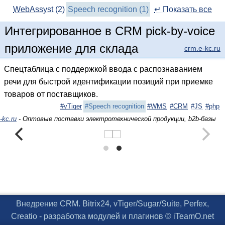
WebAssyst (2)
Speech recognition (1)
↵ Показать все
Интегрированное в CRM pick-by-voice
приложение для склада
crm.e-kc.ru
Спецтаблица с поддержкой ввода с распознаванием
речи для быстрой идентификации позиций при приемке
товаров от поставщиков.
#vTiger
#Speech recognition
#WMS
#CRM
#JS
#php
-kc.ru
- Оптовые поставки электротехнической продукции, b2b-базы
Внедрение CRM. Bitrix24, vTiger/Sugar/Suite, Perfex,
Creatio - разработка модулей и плагинов © iTeamO.net