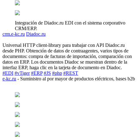
Integración de Diadoc.ru EDI con el sistema corporativo
CRM/ERP.
crm.e-kc.ru
Diadoc.ru
Universal HTTP client-library para trabajar con API Diadoc.ru
desde PHP. Obtención de datos de contraagentes, varios tipos de
documentos: compra de facturas de importación, comparación con
datos en ERP. Los documentos Diadoc se muestran dentro de la
interfaz ERP, haga clic en la tarjeta de documento en Diadoc.
#EDI
#vTiger
#ERP
#JS
#php
#REST
e-kc.ru
- Suministro al por mayor de productos eléctricos, bases b2b