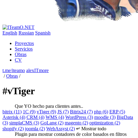
English
Russian
Spanish
Proyectos
Servicios
Obras
CV
t.me/iteamo
alexITmore
/
Obras
/
#vTiger
Que YO hecho para clientes antes..
bitrix (11)
1C (9)
vTiger (9)
JS (7)
Bitrix24 (7)
php (6)
ERP (5)
Asterisk (4)
CRM (4)
WMS (4)
WordPress (3)
moodle (3)
BigData
(3)
simplaCMS (3)
GoLang (2)
magento (2)
optimization (2)
shopify (2)
joomla (2)
WebAssyst (2)
↵ Mostrar todo
Plugin para mostrar contadores de color basados en filtros