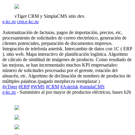
vTiger CRM y SimplaCMS sitio dev.
e-kc.ru
crm.e-kc.ru
Automatización de facturas, pagos de importación, precios, etc,
procesamiento de solicitudes de correo electrónico, generación de
clientes potenciales, preparación de documentos impresos.
Integración de telefonía asterisk. Intercambio de datos con 1C ( ERP
), sitio web. Mapa interactivo de planificación logística. Algoritmo
de cálculo de similitud de imágenes de producto. Como resultado de
las mejoras, se han incrementado muchos KPI empresariales:
número de solicitudes procesadas por el gerente, rotación del
almacén, etc. Algoritmo de declinación de nombres de productos de
múltiples palabras (pagado morpher.ru reemplazar )
#vTiger
#ERP
#WMS
#CRM
#Asterisk
#simplaCMS
e-kc.ru
- Suministro al por mayor de productos eléctricos, bases b2b